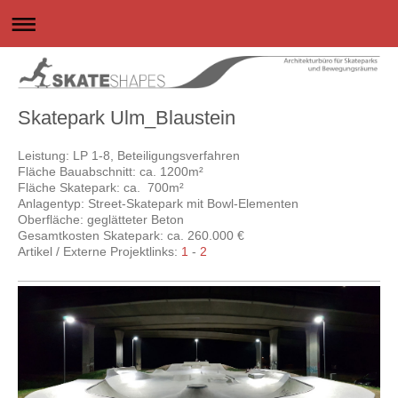
Skatepark Ulm_Blaustein
Leistung: LP 1-8, Beteiligungsverfahren
Fläche Bauabschnitt: ca. 1200m²
Fläche Skatepark: ca. 700m²
Anlagentyp: Street-Skatepark mit Bowl-Elementen
Oberfläche: geglätteter Beton
Gesamtkosten Skatepark: ca. 260.000 €
Artikel / Externe Projektlinks:
1
-
2